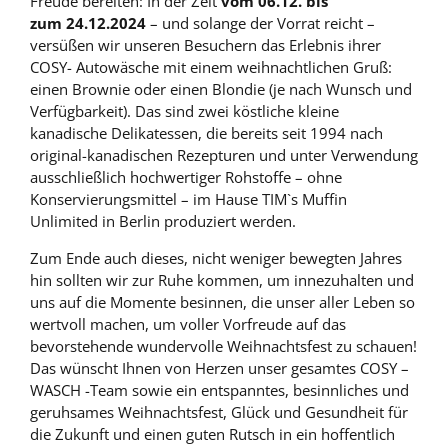
Freude bereiten: In der Zeit
vom 06.12. bis
zum 24.12.2024
– und solange der Vorrat reicht –
versüßen wir unseren Besuchern das Erlebnis ihrer
COSY- Autowäsche mit einem weihnachtlichen Gruß:
einen Brownie oder einen Blondie (je nach Wunsch und
Verfügbarkeit). Das sind zwei köstliche kleine
kanadische Delikatessen, die bereits seit 1994 nach
original-kanadischen Rezepturen und unter Verwendung
ausschließlich hochwertiger Rohstoffe – ohne
Konservierungsmittel – im Hause TIM`s Muffin
Unlimited in Berlin produziert werden.
Zum Ende auch dieses, nicht weniger bewegten Jahres
hin sollten wir zur Ruhe kommen, um innezuhalten und
uns auf die Momente besinnen, die unser aller Leben so
wertvoll machen, um voller Vorfreude auf das
bevorstehende wundervolle Weihnachtsfest zu schauen!
Das wünscht Ihnen von Herzen unser gesamtes COSY –
WASCH -Team sowie ein entspanntes, besinnliches und
geruhsames Weihnachtsfest, Glück und Gesundheit für
die Zukunft und einen guten Rutsch in ein hoffentlich