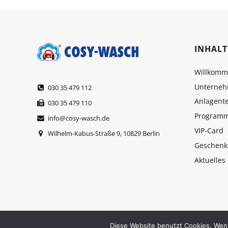
INHALT
Willkom
Unterne
030 35 479 112
Anlagent
030 35 479 110
Program
info@cosy-wasch.de
VIP-Card
Wilhelm-Kabus-Straße 9, 10829 Berlin
Geschenk
Aktuelles
©2026 COSY-WASCH. Alle Rechte vorbehalten.
Diese Website benutzt Cookies. Wenn