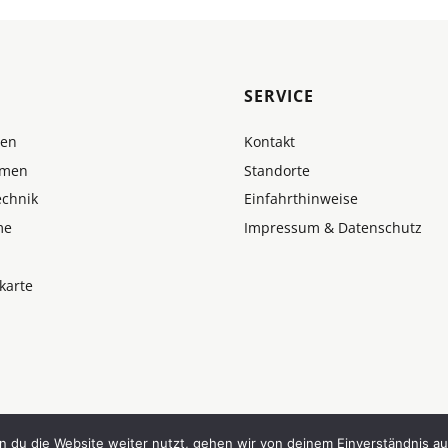
SERVICE
men
Kontakt
hmen
Standorte
echnik
Einfahrthinweise
me
Impressum & Datenschutz
karte
 du die Website weiter nutzt, gehen wir von deinem Einverständnis au