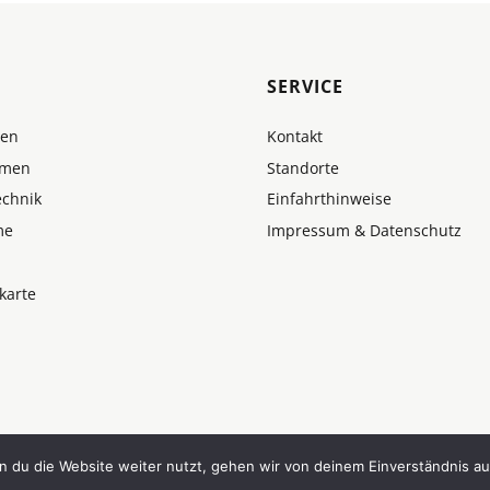
SERVICE
men
Kontakt
hmen
Standorte
echnik
Einfahrthinweise
me
Impressum & Datenschutz
karte
 du die Website weiter nutzt, gehen wir von deinem Einverständnis au