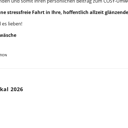
nden und somit Ihren persönlichen Beitrag zum COSY-Umwel
 stressfreie Fahrt in Ihre, hoffentlich allzeit glänzen
 es lieben!
owäsche
TION
kal 2026