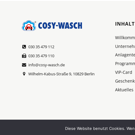
INHALT
Willkom
Unterne
030 35 479 112
Anlagent
030 35 479 110
Program
info@cosy-wasch.de
VIP-Card
Wilhelm-Kabus-Straße 9, 10829 Berlin
Geschenk
Aktuelles
©2026 COSY-WASCH. Alle Rechte vorbehalten.
Diese Website benutzt Cookies. Wenn