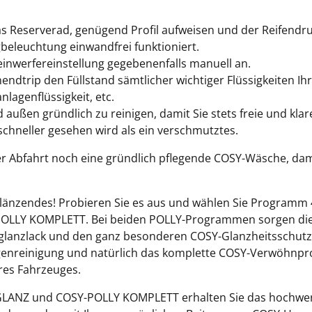
das Reserverad, genügend Profil aufweisen und der Reifendru
beleuchtung einwandfrei funktioniert.
einwerfereinstellung gegebenenfalls manuell an.
dtrip den Füllstand sämtlicher wichtiger Flüssigkeiten Ihre
lagenflüssigkeit, etc.
außen gründlich zu reinigen, damit Sie stets freie und klare
chneller gesehen wird als ein verschmutztes.
r Abfahrt noch eine gründlich pflegende COSY-Wäsche, dam
n glänzendes! Probieren Sie es aus und wählen Sie Progra
POLLY KOMPLETT. Bei beiden POLLY-Programmen sorgen die 
hglanzlack und den ganz besonderen COSY-Glanzheitsschut
lgenreinigung und natürlich das komplette COSY-Verwöhnpr
res Fahrzeuges.
ANZ und COSY-POLLY KOMPLETT erhalten Sie das hochwertig