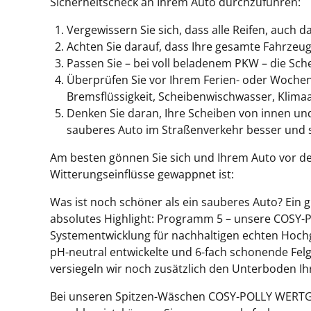
Sicherheitscheck an Ihrem Auto durchzuführen:
Vergewissern Sie sich, dass alle Reifen, auch 
Achten Sie darauf, dass Ihre gesamte Fahrzeug
Passen Sie – bei voll beladenem PKW – die Sch
Überprüfen Sie vor Ihrem Ferien- oder Wochenen
Bremsflüssigkeit, Scheibenwischwasser, Klimaan
Denken Sie daran, Ihre Scheiben von innen und 
sauberes Auto im Straßenverkehr besser und s
Am besten gönnen Sie sich und Ihrem Auto vor de
Witterungseinflüsse gewappnet ist:
Was ist noch schöner als ein sauberes Auto? Ei
absolutes Highlight: Programm 5 – unsere COSY-
Systementwicklung für nachhaltigen echten Hoc
pH-neutral entwickelte und 6-fach schonende Fe
versiegeln wir noch zusätzlich den Unterboden Ih
Bei unseren Spitzen-Wäschen COSY-POLLY WERTGL