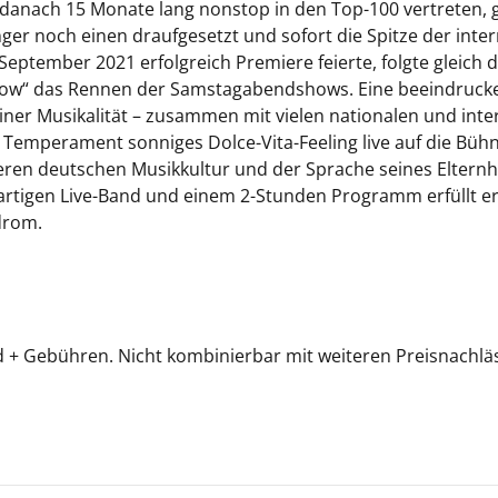
 danach 15 Monate lang nonstop in den Top-100 vertreten, g
er noch einen draufgesetzt und sofort die Spitze der inte
eptember 2021 erfolgreich Premiere feierte, folgte gleich de
Show“ das Rennen der Samstagabendshows. Eine beeindrucke
 seiner Musikalität – zusammen mit vielen nationalen und in
en Temperament sonniges Dolce-Vita-Feeling live auf die Büh
eren deutschen Musikkultur und der Sprache seines Eltern
ßartigen Live-Band und einem 2-Stunden Programm erfüllt er
drom.
and + Gebühren. Nicht kombinierbar mit weiteren Preisnachlä