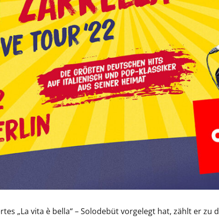
tes „La vita è bella“ – Solodebüt vorgelegt hat, zählt er zu