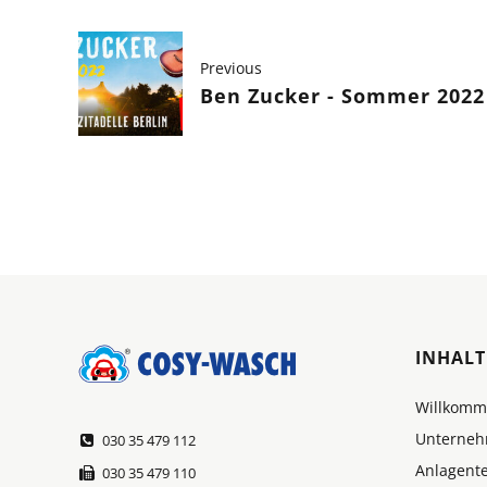
Previous
Ben Zucker - Sommer 2022 
INHALT
Willkom
Unterne
030 35 479 112
Anlagent
030 35 479 110