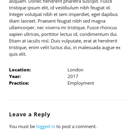
aliquam. Donec hendrerit pharetra suscipit. Fusce
tristique ipsum elit, id vestibulum nibh feugiat id.
Integer volutpat nibh et sem imperdiet, eget dapibus
diam laoreet. Praesent feugiat nibh sed magna
ullamcorper, nec viverra mi tristique. Fusce rhoncus
sapien ultrices, porttitor lectus id, condimentum dui.
Etiam at iaculis nisl. Duis vulputate, erat at hendrerit
tristique, enim velit luctus dui, in malesuada augue ex
quis elit.
Location:
London
Year:
2017
Practice:
Employment
Leave a Reply
You must be
logged in
to post a comment.